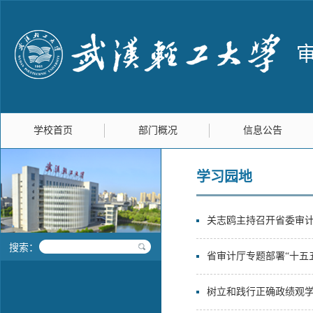
学校首页
部门概况
信息公告
学习园地
关志鸥主持召开省委审计
搜索：
省审计厅专题部署“十五
树立和践行正确政绩观