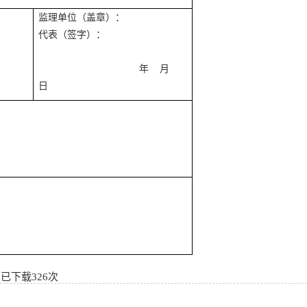
监理单位（盖章）：
代表（签字）：
年 月
日
】已下载
326
次